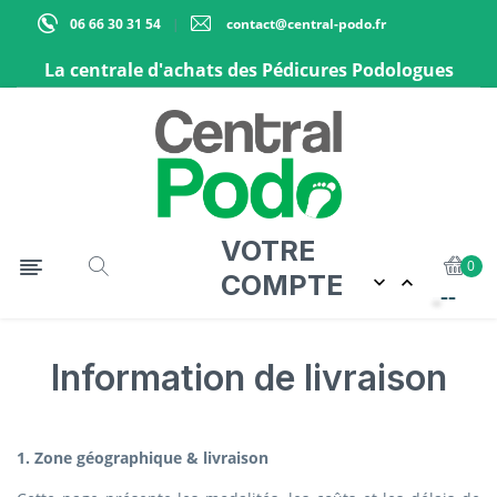
06 66 30 31 54
contact@central-podo.fr
La centrale d'achats des Pédicures Podologues
VOTRE
Basculer la navigation
☰
0
COMPTE


Information de livraison
1. Zone géographique & livraison