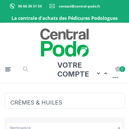
06 66 30 31 54
contact@central-podo.fr
La centrale d'achats des Pédicures Podologues
VOTRE
Basculer la navigation
☰
0
COMPTE


CRÈMES & HUILES

Pertinence