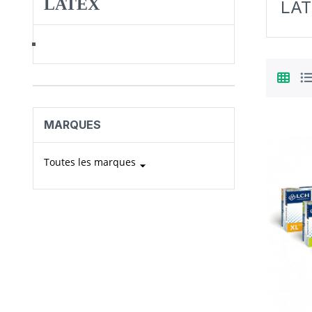
LATEX
LAT
MARQUES
Toutes les marques
arrow_drop_down