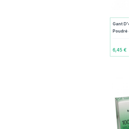
Gant D'
Poudré 
6,45 €