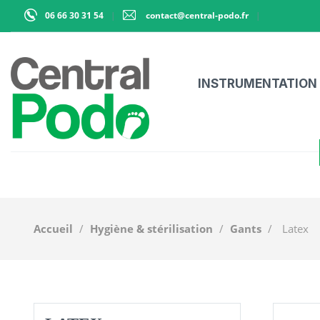
06 66 30 31 54
contact@central-podo.fr
INSTRUMENTATION
Accueil
Hygiène & stérilisation
Gants
Latex