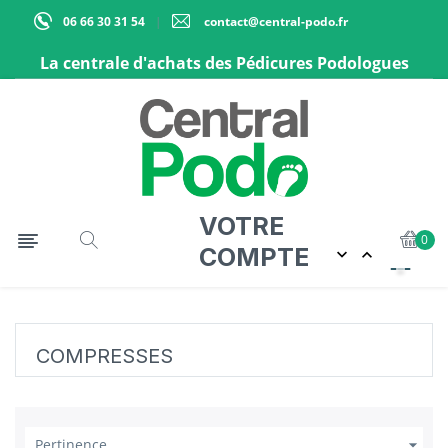
06 66 30 31 54
contact@central-podo.fr
La centrale d'achats des Pédicures Podologues
VOTRE
Basculer la navigation
☰
0
COMPTE


COMPRESSES

Pertinence