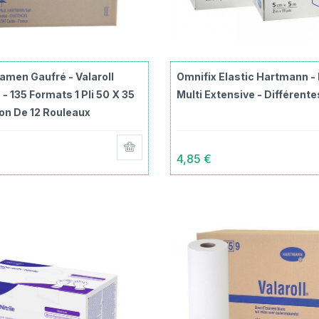
amen Gaufré - Valaroll
Omnifix Elastic Hartmann -
- 135 Formats 1 Pli 50 X 35
Multi Extensive - Différente
on De 12 Rouleaux
4,85 €