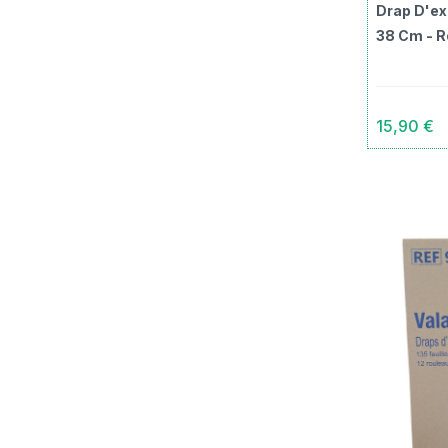
Drap D'ex
38 Cm - R
15,90 €