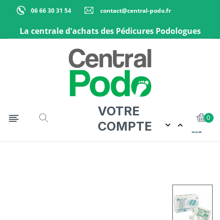
06 66 30 31 54
contact@central-podo.fr
La centrale d'achats des Pédicures Podologues
VOTRE
Basculer la navigation
☰
0
COMPTE

