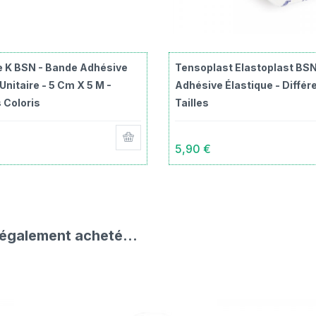
 K BSN - Bande Adhésive
Tensoplast Elastoplast BSN
Unitaire - 5 Cm X 5 M -
Adhésive Élastique - Différ
 Coloris
Tailles
5,90 €
 également acheté...