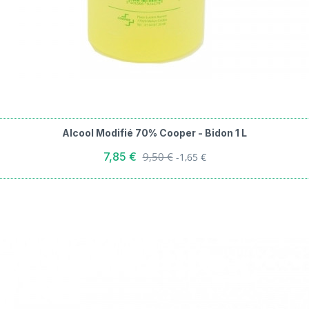
Alcool Modifié 70% Cooper - Bidon 1 L
Prix de base
7,85 €
9,50 €
-1,65 €