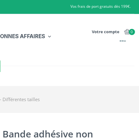
Vos frais de port gratuits dès 199€.
Votre compte
0
ONNES AFFAIRES
Différentes tailles
- Bande adhésive non