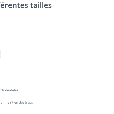
férentes tailles
rds dentelés
our maintien des traps