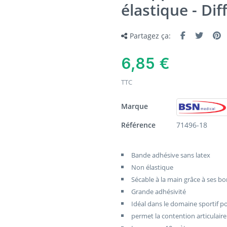
élastique - Dif
Partagez ça:
6,85 €
TTC
Marque
Référence
71496-18
Bande adhésive sans latex
Non élastique
Sécable à la main
grâce
à ses bo
Grande adhésivité
Idéal dans le domaine sportif p
permet la contention articulaire